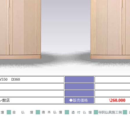
550 D360
\260.000
ン館店
◆販売価格