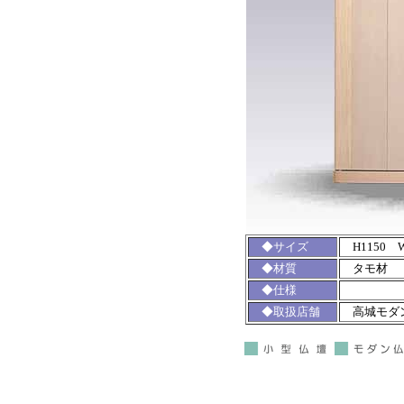
◆サイズ
H1150 W
◆材質
タモ材
◆仕様
◆取扱店舗
高城モダ