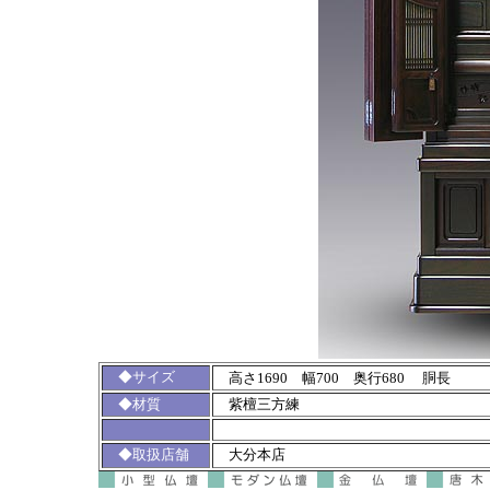
◆サイズ
高さ1690 幅700 奥行680
胴長
◆材質
紫檀三方練
◆取扱店舗
大分本店