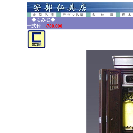
◆もみ
一式付
\780,000