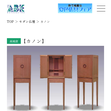
TOP
＞
モダン仏壇
＞
カノン
【カノン】
高城店