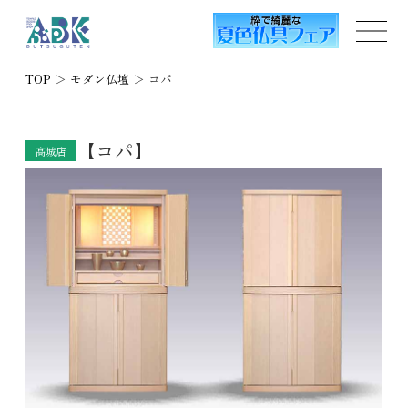
TOP
＞
モダン仏壇
＞
コパ
【コパ】
高城店