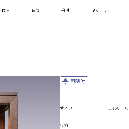
TOP
仏壇
佛具
ギャラリー
厨子
小型仏壇
念珠
モダン仏壇
経机
寺院施工
金仏
位牌
サイズ
H430 W
材質