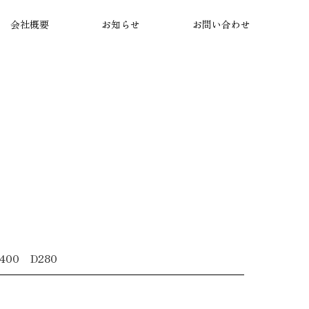
会社概要
お知らせ
お問い合わせ
壇
納骨堂施工
店舗情報
唐木仏壇
神社施工
コラム
造付仏壇
仏間改造納品
店内
400 D280