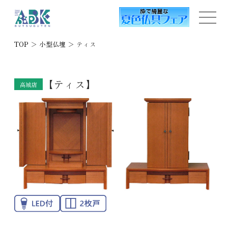
TOP
＞
小型仏壇
＞
ティス
【ティス】
高城店