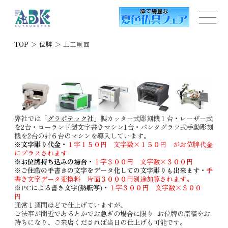
TOP
＞
位牌
＞
上二重回
弊社では「
グラボテック社
」製カッター式彫刻機１台・レーザー式
を2台・ローランド製文字書きマシン1台・パンタグラフ式手動彫刻
機を2台の計６台のマシンを導入しています。
※文字彫り代金・
１字１５０円 文字数×１５０円 がお位牌代金
にプラスされます
※お位牌持ち込みの場合・
１字３００円 文字数×３００円
※ご住職の手書きの文字をデータ化しての文字彫りも出来ます・
手
書き文字データ変換料 片面３０００円別途加算されます。
※PCによる書き文字(熱転写)・
１字３００円 文字数×３００
円
通常１週間ほどで仕上げていますが、
ご法事が間近であるとかでお急ぎの場合に限り お位牌の原稿をお
持ちになり、ご来店くだされば当日の仕上げも可能です。